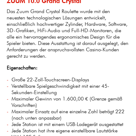
ZUUM 10.0 Grand Crystal
Das Zuum Grand Crystal Roulette wurde mit den
neuesten technologischen Lösungen entwickelt,
einschließlich hochwertiger Zylinder, Hardware, Software,
3D-Grafiken, HiFi-Audio und Full-HD-Monitoren, die
alle ein hervorragendes ergonomisches Design für die
Spieler bieten. Diese Ausstattung ist darauf ausgelegt, den
Anforderungen der anspruchsvollsten Casino-Kunden
gerecht zu werden.
Eigenschaften:
Große 22-Zoll-Touchscreen-Displays
Verstellbare Spielgeschwindigkeit mit einer 45-
Sekunden-Einstellung
Maximaler Gewinn von 1.600,00 € (Grenze gemäß
Vorschriften)
Maximaler Einsatz auf eine einzelne Zahl beträgt 222
(nach unten anpassbar)
Jede Station ist mit einem USB-Ladegerät ausgestattet
Jede Station hat ihre eigene einstellbare Lautstärke