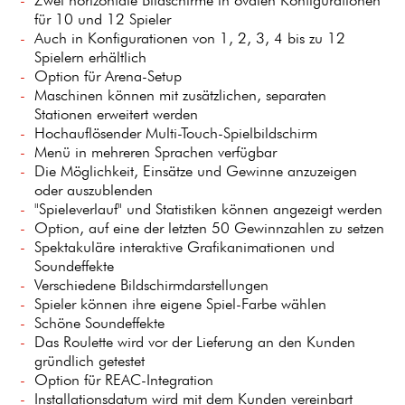
für 10 und 12 Spieler
Auch in Konfigurationen von 1, 2, 3, 4 bis zu 12
Spielern erhältlich
Option für Arena-Setup
Maschinen können mit zusätzlichen, separaten
Stationen erweitert werden
Hochauflösender Multi-Touch-Spielbildschirm
Menü in mehreren Sprachen verfügbar
Die Möglichkeit, Einsätze und Gewinne anzuzeigen
oder auszublenden
"Spieleverlauf" und Statistiken können angezeigt werden
Option, auf eine der letzten 50 Gewinnzahlen zu setzen
Spektakuläre interaktive Grafikanimationen und
Soundeffekte
Verschiedene Bildschirmdarstellungen
Spieler können ihre eigene Spiel-Farbe wählen
Schöne Soundeffekte
Das Roulette wird vor der Lieferung an den Kunden
gründlich getestet
Option für REAC-Integration
Installationsdatum wird mit dem Kunden vereinbart