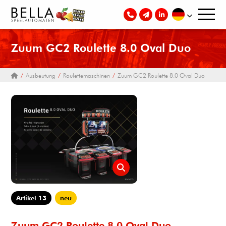
Zuum GC2 Roulette 8.0 Oval Duo
Ausbeutung
Roulettemaschinen
Zuum GC2 Roulette 8.0 Oval Duo
Artikel 13
neu
Zuum GC2 Roulette 8.0 Oval Duo