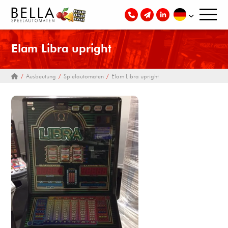
Elam Libra upright
Ausbeutung
Spielautomaten
Elam Libra upright