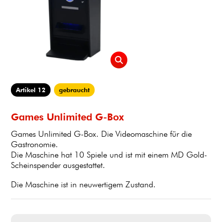
Artikel 12
gebraucht
Games Unlimited G-Box
Games Unlimited G-Box. Die Videomaschine für die
Gastronomie.
Die Maschine hat 10 Spiele und ist mit einem MD Gold-
Scheinspender ausgestattet.
Die Maschine ist in neuwertigem Zustand.