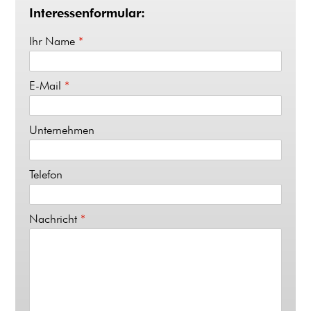
Interessenformular:
Ihr Name
*
E-Mail
*
Unternehmen
Telefon
Nachricht
*