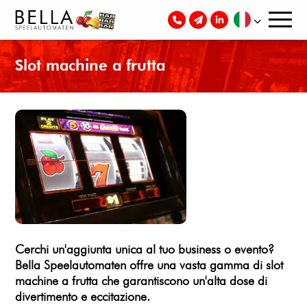
Slot machine a frutta
Cerchi un'aggiunta unica al tuo business o evento?
Bella Speelautomaten offre una vasta gamma di slot
machine a frutta che garantiscono un'alta dose di
divertimento e eccitazione.