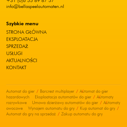
+31 (0)6 55 89 87 57
info@bellaspeelautomaten.nl
Szybkie menu
STRONA GŁÓWNA
EKSPLOATACJA
SPRZEDAŻ
USŁUGI
AKTUALNOŚCI
KONTAKT
Automat do gier
Barcrest multiplayer
Automat do gier
hazardowych
Eksploatacja automatów do gier
Automaty
rozrywkowe
Umowa dzierżawy automatów do gier
Automaty
owocowe
Wynajem automatu do gry
Kup automat do gry
Automat do gry na sprzedaż
Zakup automatu do gry