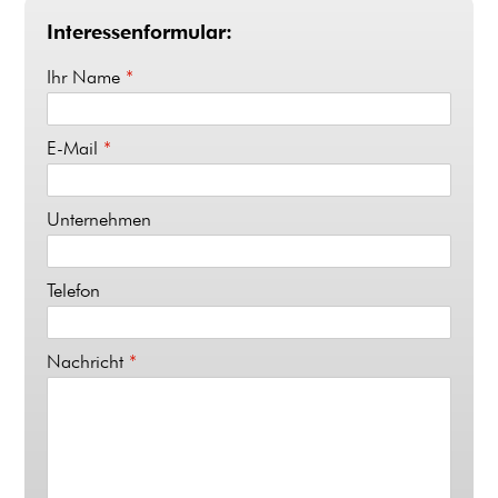
Interessenformular:
Ihr Name
*
E-Mail
*
Unternehmen
Telefon
Nachricht
*