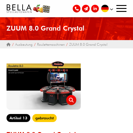
ZUUM 8.0 Grand Crystal
Ausbeutung
Roulettemaschinen
ZUUM 8.0 Grand Crystal
Artikel 13
gebraucht