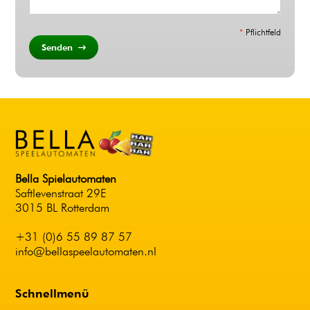
*
Pflichtfeld
Senden
Bella Spielautomaten
Saftlevenstraat 29E
3015 BL Rotterdam
+31 (0)6 55 89 87 57
info@bellaspeelautomaten.nl
Schnellmenü