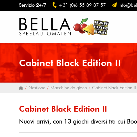
Servizio 24/7
+31 (0)6 55 89 87 57
info@bel
Cabinet Black Edition II
Gestione
Macchine da gioco
Cabinet Black Edition II
Cabinet Black Edition II
Nuovi arrivi, con 13 giochi diversi tra cui Boo