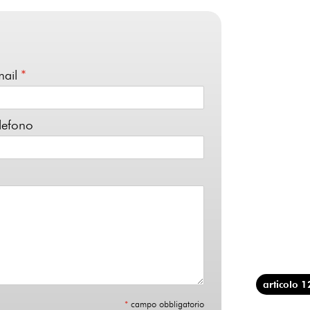
mail
*
lefono
articolo 1
*
campo obbligatorio