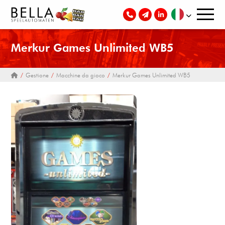
Merkur Games Unlimited WB5
Gestione
Macchine da gioco
Merkur Games Unlimited WB5