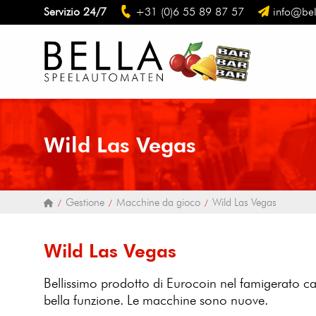
Servizio 24/7
+31 (0)6 55 89 87 57
info@bel
Wild Las Vegas
Gestione
Macchine da gioco
Wild Las Vegas
Wild Las Vegas
Bellissimo prodotto di Eurocoin nel famigerato c
bella funzione. Le macchine sono nuove.