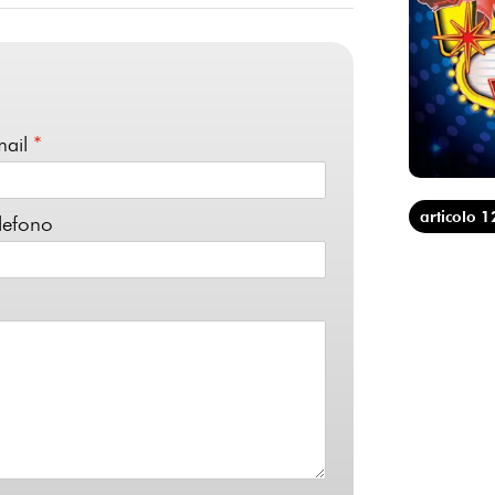
mail
*
articolo 1
lefono