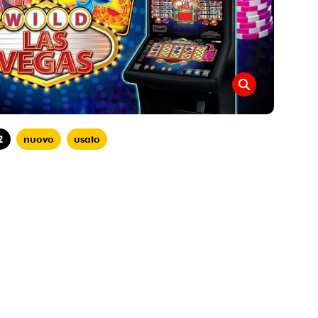
2
nuovo
usato