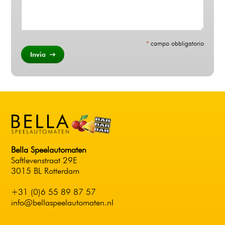
*
campo obbligatorio
Invia
Bella Speelautomaten
Saftlevenstraat 29E
3015 BL Rotterdam
+31 (0)6 55 89 87 57
info@bellaspeelautomaten.nl