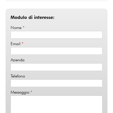
Modulo di interesse:
Nome
*
Email
*
Azienda
Telefono
Messaggio
*