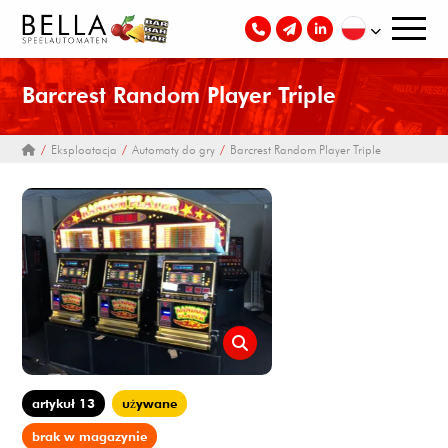
Barcrest Random Player Triple
Eksploatacja
Automaty do gry
Barcrest Random Player Triple
artykuł 13
używane
brak w magazynie