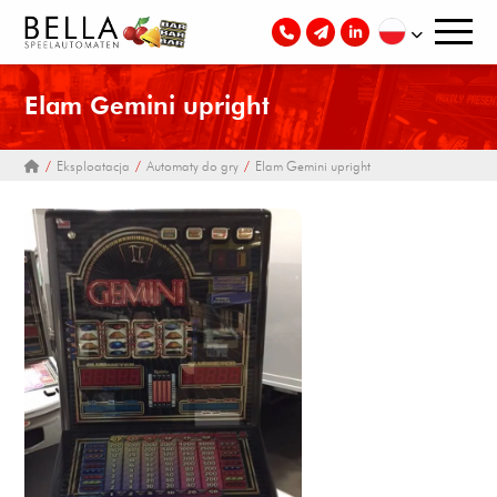
Elam Gemini upright
Eksploatacja
Automaty do gry
Elam Gemini upright