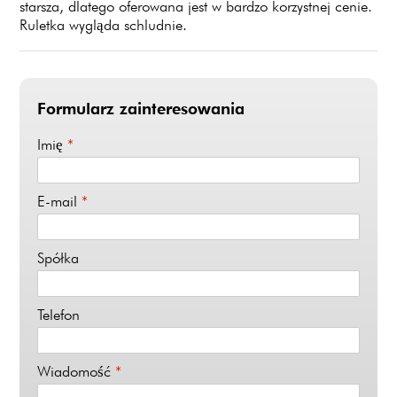
starsza, dlatego oferowana jest w bardzo korzystnej cenie.
Ruletka wygląda schludnie.
Formularz zainteresowania
Imię
*
E-mail
*
Spółka
Telefon
Wiadomość
*