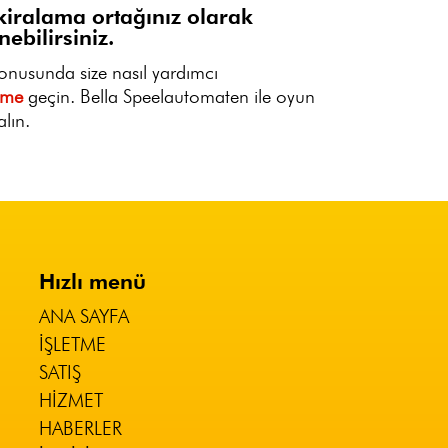
kiralama ortağınız olarak
ebilirsiniz.
konusunda size nasıl yardımcı
şime
geçin. Bella Speelautomaten ile oyun
lın.
Hızlı menü
ANA SAYFA
İŞLETME
SATIŞ
HIZMET
HABERLER