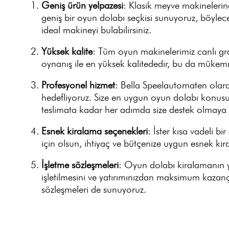
Geniş ürün yelpazesi
: Klasik meyve makineleri
geniş bir oyun dolabı seçkisi sunuyoruz, böylece 
ideal makineyi bulabilirsiniz.
Yüksek kalite
: Tüm oyun makinelerimiz canlı grafik
oynanış ile en yüksek kalitededir, bu da mükem
Profesyonel hizmet
: Bella Speelautomaten olar
hedefliyoruz. Size en uygun oyun dolabı konusun
teslimata kadar her adımda size destek olmaya h
Esnek kiralama seçenekleri
: İster kısa vadeli bir
için olsun, ihtiyaç ve bütçenize uygun esnek ki
İşletme sözleşmeleri
: Oyun dolabı kiralamanın y
işletilmesini ve yatırımınızdan maksimum kazanç
sözleşmeleri de sunuyoruz.