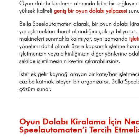
Oyun dolabı kiralama alanında lider bir sağlayıcı
yüksek kaliteli
geniş bir oyun dolabı yelpazesi
sunu
Bella Speelautomaten olarak, bir oyun dolabı kir
yerleştirmekten ibaret olmadığını çok iyi biliyoruz
makineleri sunmakla kalmıyor, aynı zamanda
işle
yönetimi dahil olmak üzere kapsamlı işletme hizmet
işletmenizin veya etkinliğinizin diğer yönlerine o
şekilde işletilmesinin keyfini çıkarabilirsiniz.
İster ek gelir kaynağı arayan bir kafe/bar işletmecisi
cazibe katmak isteyen bir organizatör, Bella Spee
çözüm sunar.
Oyun Dolabı Kiralama İçin Ned
Speelautomaten’i Tercih Etmeli