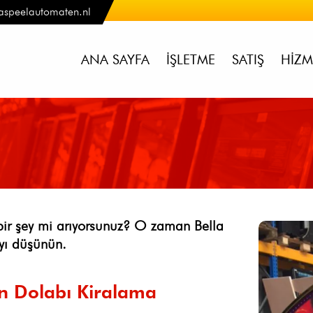
aspeelautomaten.nl
ANA SAYFA
İŞLETME
SATIŞ
HIZM
k bir şey mi arıyorsunuz? O zaman Bella
yı düşünün.
n Dolabı Kiralama