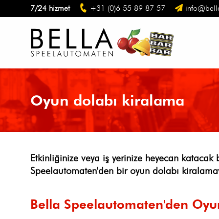
7/24 hizmet
+31 (0)6 55 89 87 57
info@bell
Oyun dolabı kiralama
Etkinliğinize veya iş yerinize heyecan kataca
Speelautomaten'den bir oyun dolabı kiralama
Bella Speelautomaten'den Oyu