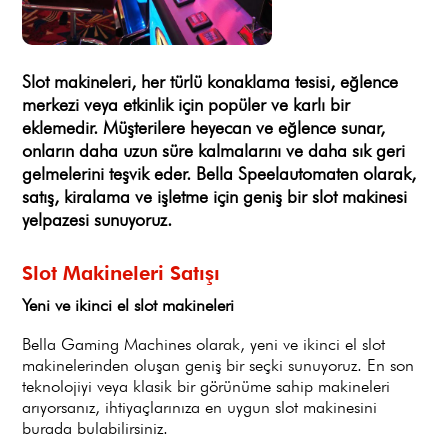
Slot makineleri, her türlü konaklama tesisi, eğlence
merkezi veya etkinlik için popüler ve karlı bir
eklemedir. Müşterilere heyecan ve eğlence sunar,
onların daha uzun süre kalmalarını ve daha sık geri
gelmelerini teşvik eder. Bella Speelautomaten olarak,
satış, kiralama ve işletme için geniş bir slot makinesi
yelpazesi sunuyoruz.
Slot Makineleri Satışı
Yeni ve ikinci el slot makineleri
Bella Gaming Machines olarak, yeni ve ikinci el slot
makinelerinden oluşan geniş bir seçki sunuyoruz. En son
teknolojiyi veya klasik bir görünüme sahip makineleri
arıyorsanız, ihtiyaçlarınıza en uygun slot makinesini
burada bulabilirsiniz.