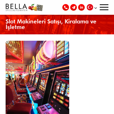
Slot Makineleri Satışı, Kiralama ve
İşletme