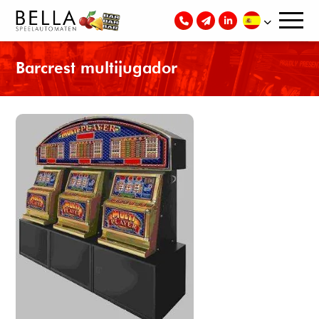
Barcrest multijugador