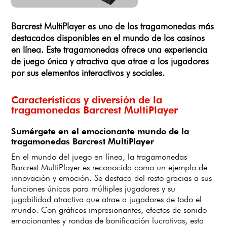
Barcrest MultiPlayer es uno de los tragamonedas más
destacados disponibles en el mundo de los casinos
en línea. Este tragamonedas ofrece una experiencia
de juego única y atractiva que atrae a los jugadores
por sus elementos interactivos y sociales.
Características y diversión de la
tragamonedas Barcrest MultiPlayer
Sumérgete en el emocionante mundo de la
tragamonedas Barcrest MultiPlayer
En el mundo del juego en línea, la tragamonedas
Barcrest MultiPlayer es reconocida como un ejemplo de
innovación y emoción. Se destaca del resto gracias a sus
funciones únicas para múltiples jugadores y su
jugabilidad atractiva que atrae a jugadores de todo el
mundo. Con gráficos impresionantes, efectos de sonido
emocionantes y rondas de bonificación lucrativas, esta