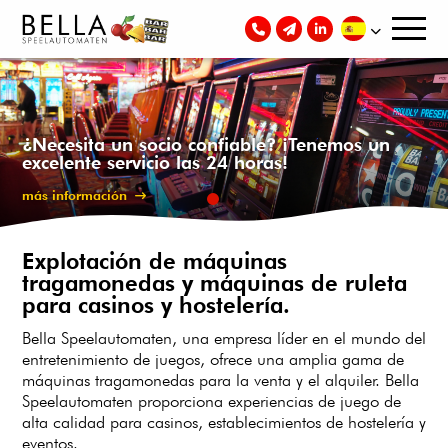
¿Necesita un socio confiable? ¡Tenemos un
excelente servicio las 24 horas!
más información
Explotación de máquinas
tragamonedas y máquinas de ruleta
para casinos y hostelería.
Bella Speelautomaten, una empresa líder en el mundo del
entretenimiento de juegos, ofrece una amplia gama de
máquinas tragamonedas para la venta y el alquiler. Bella
Speelautomaten proporciona experiencias de juego de
alta calidad para casinos, establecimientos de hostelería y
eventos.