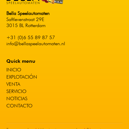
Bella Speelautomaten
Saftlevenstraat 29E
3015 BL Rotterdam
+31 (0)6 55 89 87 57
info@bellaspeelautomaten.nl
Quick menu
INICIO
EXPLOTACIÓN
VENTA
SERVICIO
NOTICIAS
CONTACTO