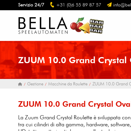
Servizio 24/7
+31 (0)6 55 89 87 57
info@bel
ZUUM 10.0 Grand Crystal 
Gestione
Macchine da Roulette
ZUUM 10.0 Grand Cr
ZUUM 10.0 Grand Crystal Ova
La Zuum Grand Crystal Roulette è sviluppata con 
tra cui cilindri di alta gamma, hardware, software