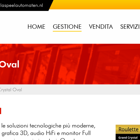
laspeelautomaten.nl
HOME
GESTIONE
VENDITA
SERVIZ
Oval
ystal Oval
l
le soluzioni tecnologiche più moderne,
, grafica 3D, audio HiFi e monitor Full