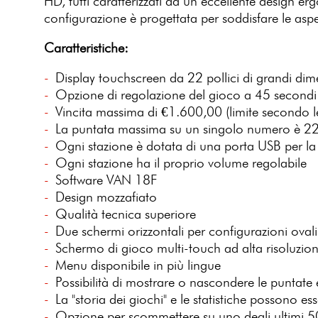
HD, tutti caratterizzati da un eccellente design e
configurazione è progettata per soddisfare le aspett
Caratteristiche:
Display touchscreen da 22 pollici di grandi dim
Opzione di regolazione del gioco a 45 secondi 
Vincita massima di €1.600,00 (limite secondo le
La puntata massima su un singolo numero è 222 
Ogni stazione è dotata di una porta USB per la 
Ogni stazione ha il proprio volume regolabile
Software VAN 18F
Design mozzafiato
Qualità tecnica superiore
Due schermi orizzontali per configurazioni oval
Schermo di gioco multi-touch ad alta risoluzio
Menu disponibile in più lingue
Possibilità di mostrare o nascondere le puntate e
La "storia dei giochi" e le statistiche possono ess
Opzione per scommettere su uno degli ultimi 5