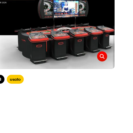
3
usato