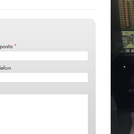
-posta
*
lefon