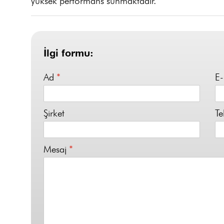
yüksek performans sunmaktadır.
İlgi formu:
Ad
*
E
Şirket
Te
Mesaj
*