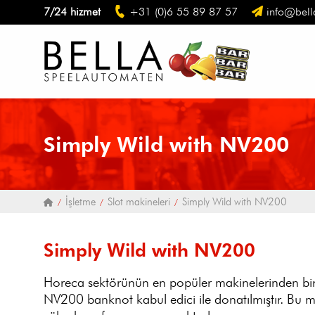
7/24 hizmet
+31 (0)6 55 89 87 57
info@bell
Simply Wild with NV200
İşletme
Slot makineleri
Simply Wild with NV200
Simply Wild with NV200
Horeca sektörünün en popüler makinelerinden bi
NV200 banknot kabul edici ile donatılmıştır. Bu m