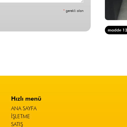
*
gerekli alan
madde 1
Hızlı menü
ANA SAYFA
İŞLETME
SATIŞ