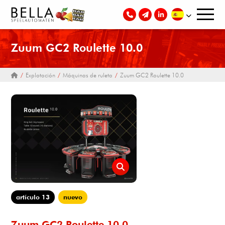
Zuum GC2 Roulette 10.0
Explotación
Máquinas de ruleta
Zuum GC2 Roulette 10.0
artículo 13
nuevo
Zuum GC2 Roulette 10.0