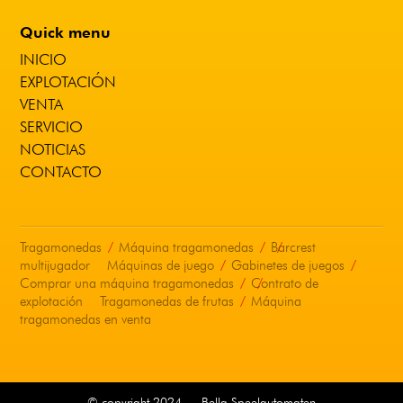
Quick menu
INICIO
EXPLOTACIÓN
VENTA
SERVICIO
NOTICIAS
CONTACTO
Tragamonedas
Máquina tragamonedas
Barcrest
multijugador
Máquinas de juego
Gabinetes de juegos
Comprar una máquina tragamonedas
Contrato de
explotación
Tragamonedas de frutas
Máquina
tragamonedas en venta
© copyright 2024
—
Bella Speelautomaten