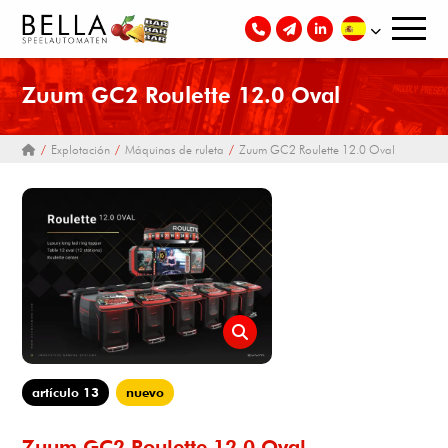
Zuum GC2 Roulette 12.0 Oval
Explotación
Máquinas de ruleta
Zuum GC2 Roulette 12.0 Oval
artículo 13
nuevo
Zuum GC2 Roulette 12.0 Oval