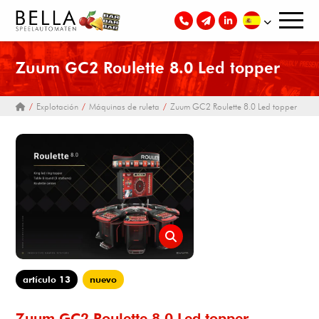
Zuum GC2 Roulette 8.0 Led topper
Explotación
Máquinas de ruleta
Zuum GC2 Roulette 8.0 Led topper
artículo 13
nuevo
Zuum GC2 Roulette 8.0 Led topper