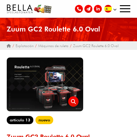
Zuum GC2 Roulette 6.0 Oval
Explotación
Máquinas de ruleta
Zuum GC2 Roulette 6.0 Oval
artículo 13
nuevo
Zuum GC2 Roulette 6.0 Oval