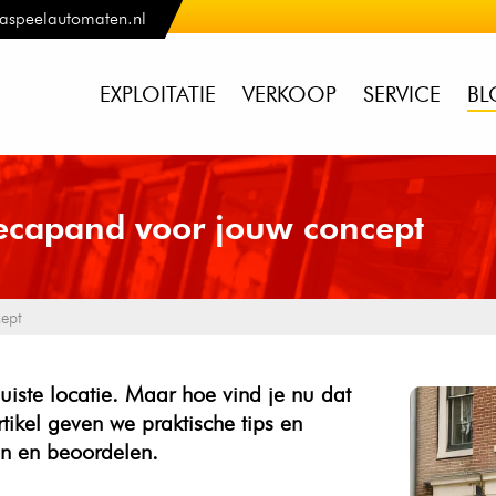
aspeelautomaten.nl
EXPLOITATIE
VERKOOP
SERVICE
BL
recapand voor jouw concept
cept
uiste locatie. Maar hoe vind je nu dat
rtikel geven we praktische tips en
en en beoordelen.