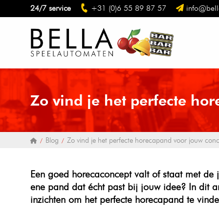
24/7 service
+31 (0)6 55 89 87 57
info@bell
Zo vind je het perfecte ho
Blog
Zo vind je het perfecte horecapand voor jouw con
Een goed horecaconcept valt of staat met de j
ene pand dat écht past bij jouw idee? In dit a
inzichten om het perfecte horecapand te vind