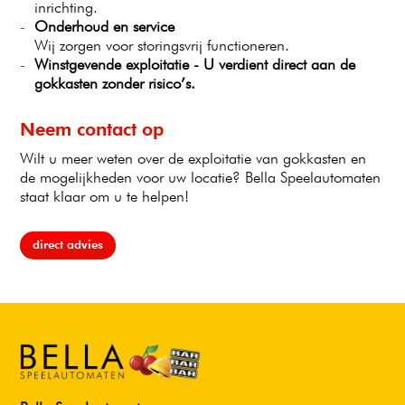
inrichting.
Onderhoud en service
Wij zorgen voor storingsvrij functioneren.
Winstgevende exploitatie - U verdient direct aan de
gokkasten zonder risico’s.
Neem contact op
Wilt u meer weten over de exploitatie van gokkasten en
de mogelijkheden voor uw locatie? Bella Speelautomaten
staat klaar om u te helpen!
direct advies