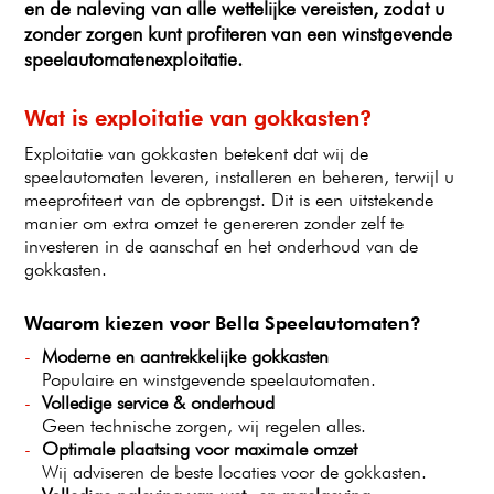
en de naleving van alle wettelijke vereisten, zodat u
zonder zorgen kunt profiteren van een winstgevende
speelautomatenexploitatie.
Wat is exploitatie van gokkasten?
Exploitatie van gokkasten betekent dat wij de
speelautomaten leveren, installeren en beheren, terwijl u
meeprofiteert van de opbrengst. Dit is een uitstekende
manier om extra omzet te genereren zonder zelf te
investeren in de aanschaf en het onderhoud van de
gokkasten.
Waarom kiezen voor Bella Speelautomaten?
Moderne en aantrekkelijke gokkasten
Populaire en winstgevende speelautomaten.
Volledige service & onderhoud
Geen technische zorgen, wij regelen alles.
Optimale plaatsing voor maximale omzet
Wij adviseren de beste locaties voor de gokkasten.