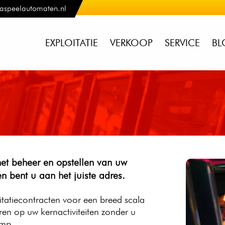
aspeelautomaten.nl
EXPLOITATIE
VERKOOP
SERVICE
BL
et beheer en opstellen van uw
n bent u aan het juiste adres.
oitatiecontracten voor een breed scala
en op uw kernactiviteiten zonder u
omp.