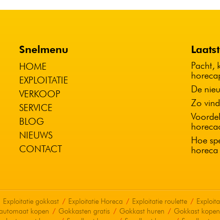
Snelmenu
Laats
Pacht, 
HOME
horeca
EXPLOITATIE
De nieu
VERKOOP
Zo vind
SERVICE
Voordel
BLOG
horeca
NIEUWS
Hoe spe
CONTACT
horeca
Exploitatie gokkast
Exploitatie Horeca
Exploitatie roulette
Exploit
automaat kopen
Gokkasten gratis
Gokkast huren
Gokkast kopen