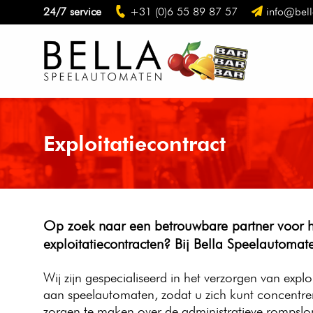
24/7 service
+31 (0)6 55 89 87 57
info@bell
Exploitatiecontract
Op zoek naar een betrouwbare partner voor h
exploitatiecontracten? Bij Bella Speelautomate
Wij zijn gespecialiseerd in het verzorgen van expl
aan speelautomaten, zodat u zich kunt concentrer
zorgen te maken over de administratieve rompsl