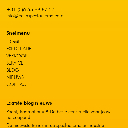
+31 (0)6 55 89 87 57
info@bellaspeelautomaten.nl
Snelmenu
HOME
EXPLOITATIE
VERKOOP
SERVICE
BLOG
NIEUWS
CONTACT
Laatste blog nieuws
Pacht, koop of huur? De beste constructie voor jouw
horecapand
De nieuwste trends in de speelautomatenindustrie