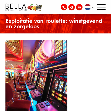
Exploitatie van roulette: winstgevend
en zorgeloos