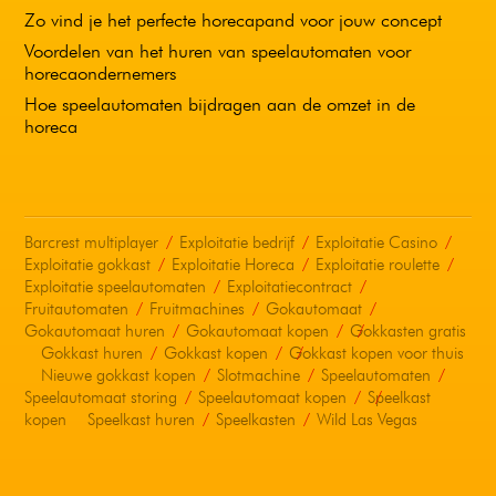
Zo vind je het perfecte horecapand voor jouw concept
Voordelen van het huren van speelautomaten voor
horecaondernemers
Hoe speelautomaten bijdragen aan de omzet in de
horeca
Barcrest multiplayer
Exploitatie bedrijf
Exploitatie Casino
Exploitatie gokkast
Exploitatie Horeca
Exploitatie roulette
Exploitatie speelautomaten
Exploitatiecontract
Fruitautomaten
Fruitmachines
Gokautomaat
Gokautomaat huren
Gokautomaat kopen
Gokkasten gratis
Gokkast huren
Gokkast kopen
Gokkast kopen voor thuis
Nieuwe gokkast kopen
Slotmachine
Speelautomaten
Speelautomaat storing
Speelautomaat kopen
Speelkast
kopen
Speelkast huren
Speelkasten
Wild Las Vegas