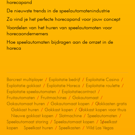
horecapand
De nieuwste trends in de speelautomatenindustrie
Zo vind je het perfecte horecapand voor jouw concept
Voordelen van het huren van speelautomaten voor
horecaondernemers
Hoe speelautomaten bijdragen aan de omzet in de
horeca
Barcrest multiplayer
Exploitatie bedrijf
Exploitatie Casino
Exploitatie gokkast
Exploitatie Horeca
Exploitatie roulette
Exploitatie speelautomaten
Exploitatiecontract
Fruitautomaten
Fruitmachines
Gokautomaat
Gokautomaat huren
Gokautomaat kopen
Gokkasten gratis
Gokkast huren
Gokkast kopen
Gokkast kopen voor thuis
Nieuwe gokkast kopen
Slotmachine
Speelautomaten
Speelautomaat storing
Speelautomaat kopen
Speelkast
kopen
Speelkast huren
Speelkasten
Wild Las Vegas