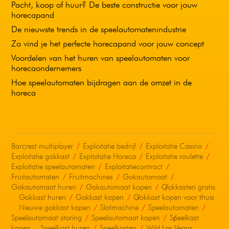
Pacht, koop of huur? De beste constructie voor jouw
horecapand
De nieuwste trends in de speelautomatenindustrie
Zo vind je het perfecte horecapand voor jouw concept
Voordelen van het huren van speelautomaten voor
horecaondernemers
Hoe speelautomaten bijdragen aan de omzet in de
horeca
Barcrest multiplayer
Exploitatie bedrijf
Exploitatie Casino
Exploitatie gokkast
Exploitatie Horeca
Exploitatie roulette
Exploitatie speelautomaten
Exploitatiecontract
Fruitautomaten
Fruitmachines
Gokautomaat
Gokautomaat huren
Gokautomaat kopen
Gokkasten gratis
Gokkast huren
Gokkast kopen
Gokkast kopen voor thuis
Nieuwe gokkast kopen
Slotmachine
Speelautomaten
Speelautomaat storing
Speelautomaat kopen
Speelkast
kopen
Speelkast huren
Speelkasten
Wild Las Vegas