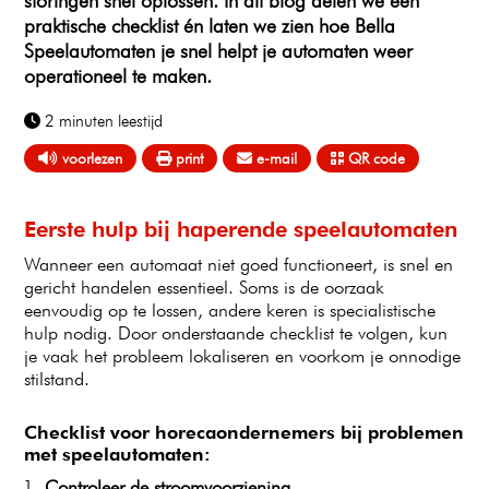
storingen snel oplossen. In dit blog delen we een
praktische checklist én laten we zien hoe Bella
Speelautomaten je snel helpt je automaten weer
operationeel te maken.
2 minuten
leestijd
voorlezen
print
e-mail
QR code
Eerste hulp bij haperende speelautomaten
Wanneer een automaat niet goed functioneert, is snel en
gericht handelen essentieel. Soms is de oorzaak
eenvoudig op te lossen, andere keren is specialistische
hulp nodig. Door onderstaande checklist te volgen, kun
je vaak het probleem lokaliseren en voorkom je onnodige
stilstand.
Checklist voor horecaondernemers bij problemen
met speelautomaten:
Controleer de stroomvoorziening