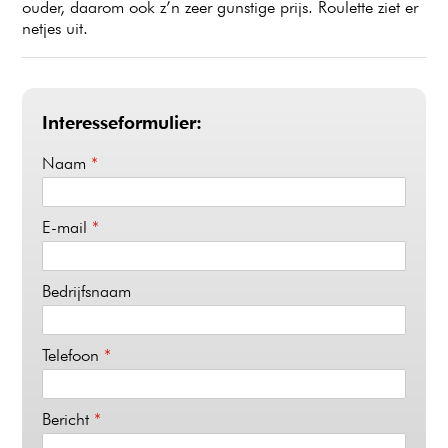
ouder, daarom ook z’n zeer gunstige prijs. Roulette ziet er
netjes uit.
Interesseformulier:
Naam
*
E-mail
*
Bedrijfsnaam
Telefoon
*
Bericht
*